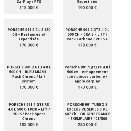
CarPlay / PTS
Expertisée
115 000 €
190 000 €
PORSCHE 911 2.2 L S 180
PORSCHE 991.2 GT3 4.0 L
CH – Restaurée et
500 CH – CRAIE – LIFT /
Expertisée
Pack Carbone / PDLS +
170 000 €
178 000 €
PORSCHE 991.2 GT3 4.0 L
Porsche 991.1 gt3 rs 4.0 l
500 CH – BLEU MIAMI –
500 cv – echappement
Pack Chrono / Lift
ipe / pieces carbone /
system
apple carplay
170 000 €
170 000 €
PORSCHE 991.1 GT3 RS
PORSCHE 991 TURBO S
4.0 L 500 CH PDK – Lift /
EXCLUSIVE SERIES 3.8 L
PDLS / Pack Sport
607 Ch – ORIGINE FRANCE
Chrono
– EXEMPLAIRE 401/500
185 000 €
280 000 €