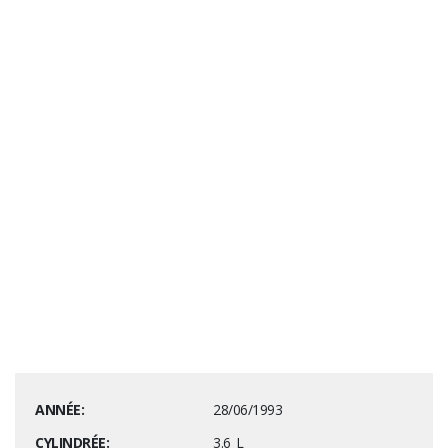
Détail des options
:
TOTAL : options
ANNÉE:
28/06/1993
CYLINDRÉE:
3.6 L