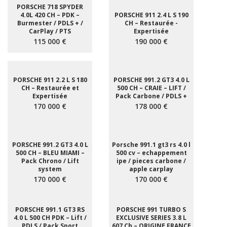
PORSCHE 718 SPYDER
4.0L 420 CH – PDK –
PORSCHE 911 2.4 L S 190
Burmester / PDLS + /
CH – Restaurée -
CarPlay / PTS
Expertisée
115 000 €
190 000 €
PORSCHE 911 2.2 L S 180
PORSCHE 991.2 GT3 4.0 L
CH – Restaurée et
500 CH – CRAIE – LIFT /
Expertisée
Pack Carbone / PDLS +
170 000 €
178 000 €
PORSCHE 991.2 GT3 4.0 L
Porsche 991.1 gt3 rs 4.0 l
500 CH – BLEU MIAMI –
500 cv – echappement
Pack Chrono / Lift
ipe / pieces carbone /
system
apple carplay
170 000 €
170 000 €
PORSCHE 991.1 GT3 RS
PORSCHE 991 TURBO S
4.0 L 500 CH PDK – Lift /
EXCLUSIVE SERIES 3.8 L
PDLS / Pack Sport
607 Ch – ORIGINE FRANCE