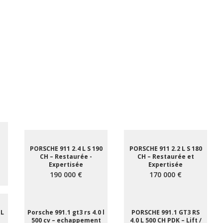
PORSCHE 911 2.4 L S 190
PORSCHE 911 2.2 L S 180
CH – Restaurée -
CH – Restaurée et
Expertisée
Expertisée
190 000 €
170 000 €
 L
Porsche 991.1 gt3 rs 4.0 l
PORSCHE 991.1 GT3 RS
–
500 cv – echappement
4.0 L 500 CH PDK – Lift /