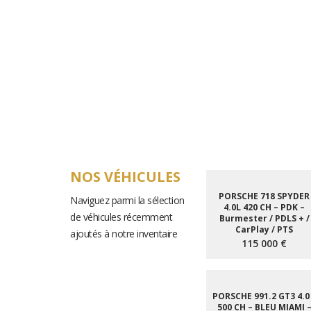
TOTAL : 16 options
NOS VÉHICULES
PORSCHE 718 SPYDER
Naviguez parmi la sélection
4.0L 420 CH – PDK –
de véhicules récemment
Burmester / PDLS + /
CarPlay / PTS
ajoutés à notre inventaire
115 000 €
PORSCHE 991.2 GT3 4.0
500 CH – BLEU MIAMI 