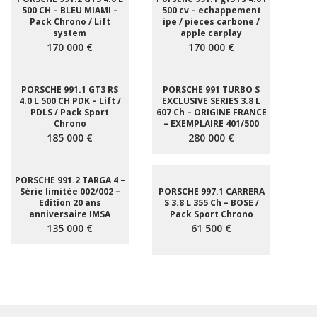
500 CH – BLEU MIAMI –
500 cv – echappement
Pack Chrono / Lift
ipe / pieces carbone /
system
apple carplay
170 000 €
170 000 €
PORSCHE 991.1 GT3 RS
PORSCHE 991 TURBO S
4.0 L 500 CH PDK – Lift /
EXCLUSIVE SERIES 3.8 L
PDLS / Pack Sport
607 Ch – ORIGINE FRANCE
Chrono
– EXEMPLAIRE 401/500
185 000 €
280 000 €
PORSCHE 991.2 TARGA 4 –
Série limitée 002/002 –
PORSCHE 997.1 CARRERA
Edition 20 ans
S 3.8 L 355 Ch – BOSE /
anniversaire IMSA
Pack Sport Chrono
135 000 €
61 500 €