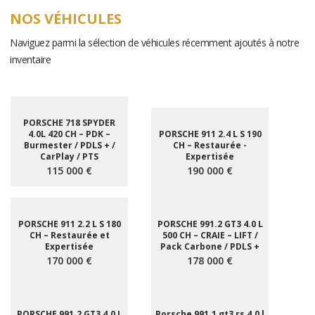
NOS VÉHICULES
Naviguez parmi la sélection de véhicules récemment ajoutés à notre
inventaire
PORSCHE 718 SPYDER
4.0L 420 CH – PDK –
PORSCHE 911 2.4 L S 190
Burmester / PDLS + /
CH – Restaurée -
CarPlay / PTS
Expertisée
115 000 €
190 000 €
PORSCHE 911 2.2 L S 180
PORSCHE 991.2 GT3 4.0 L
CH – Restaurée et
500 CH – CRAIE – LIFT /
Expertisée
Pack Carbone / PDLS +
170 000 €
178 000 €
PORSCHE 991.2 GT3 4.0 L
Porsche 991.1 gt3 rs 4.0 l