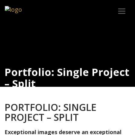
Portfolio: Single Project
– Split
Exceptional images deserve an exceptional
presentation.
PORTFOLIO: SINGLE
PROJECT – SPLIT
Accueil
Archives
Exceptional images deserve an exceptional